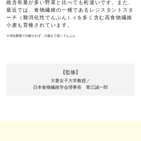
維含有量が多い野菜と比べても桁違いです。また、
最近では、食物繊維の一種であるレジスタントスタ
ーチ（難消化性でんぷん）
を多く含む高食物繊維
※
小麦も育種されています。
※消化酵素で分解されず、大腸まで届くでんぷん
【監修】
大妻女子大学教授／
日本食物繊維学会理事長 青江誠一郎