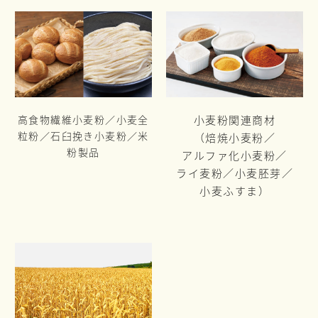
高食物繊維小麦粉／小麦全
小麦粉関連商材
粒粉／
石臼挽き小麦粉／米
（焙焼小麦粉／
粉製品
アルファ化小麦粉／
ライ麦粉／
小麦胚芽／
小麦ふすま）