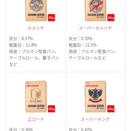
お問い合わせ
English
Chinese
カメリヤ
スーパーカメリヤ
灰分
：
0.37%
灰分
：
0.33%
粗蛋白
：
11.8%
粗蛋白
：
11.5%
用途
：
プルマン型食パン、
用途
：
プルマン型食パン、
テーブルロール、菓子パン
テーブルロールなど
など
エコード
スーパーキング
灰分
：
0.36%
灰分
：
0.42%