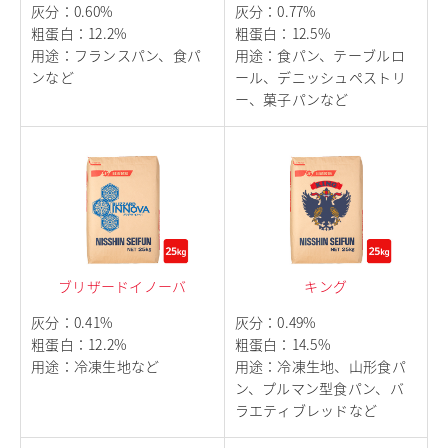
灰分
：
0.60%
灰分
：
0.77%
粗蛋白
：
12.2%
粗蛋白
：
12.5%
用途
：
フランスパン、食パ
用途
：
食パン、テーブルロ
ンなど
ール、デニッシュペストリ
ー、菓子パンなど
ブリザードイノーバ
キング
灰分
：
0.41%
灰分
：
0.49%
粗蛋白
：
12.2%
粗蛋白
：
14.5%
用途
：
冷凍生地など
用途
：
冷凍生地、山形食パ
ン、プルマン型食パン、バ
ラエティブレッドなど