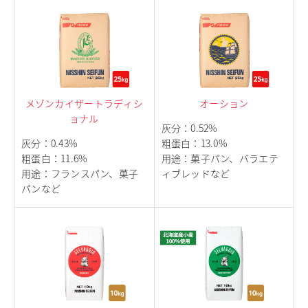
メゾンカイザートラディシ
オーション
ョナル
灰分
：
0.52%
灰分
：
0.43%
粗蛋白
：
13.0%
粗蛋白
：
11.6%
用途
：
菓子パン、バラエテ
用途
：
フランスパン、菓子
ィブレッドなど
パンなど