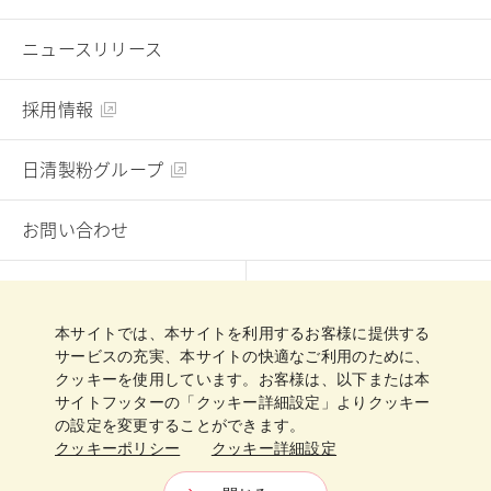
ニュースリリース
採用情報
日清製粉グループ
お問い合わせ
English
Chinese
本サイトでは、本サイトを利用するお客様に提供する
プライバシーポリシー
クッキーポリシー
サービスの充実、本サイトの快適なご利用のために、
クッキーを使用しています。お客様は、以下または本
クッキー詳細設定
ご利用規約
サイトマップ
サイトフッターの「クッキー詳細設定」よりクッキー
の設定を変更することができます。
クッキーポリシー
クッキー詳細設定
日清製粉グループ
Copyright © Nisshin Flour Milling INC.
All Rights Reserved.