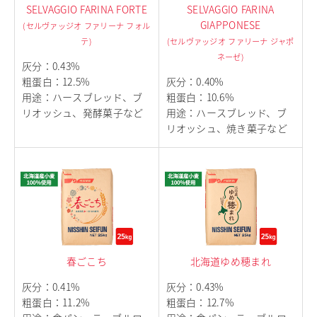
SELVAGGIO FARINA FORTE
SELVAGGIO FARINA
GIAPPONESE
(セルヴァッジオ ファリーナ フォル
テ)
(セルヴァッジオ ファリーナ ジャポ
ネーゼ)
灰分
：
0.43%
粗蛋白
：
12.5%
灰分
：
0.40%
用途
：
ハースブレッド、ブ
粗蛋白
：
10.6%
リオッシュ、発酵菓子など
用途
：
ハースブレッド、ブ
リオッシュ、焼き菓子など
春ごこち
北海道ゆめ穂まれ
灰分
：
0.41%
灰分
：
0.43%
粗蛋白
：
11.2%
粗蛋白
：
12.7%