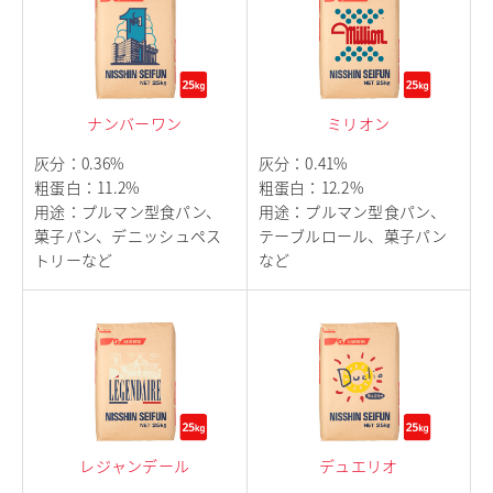
ナンバーワン
ミリオン
灰分
：
0.36%
灰分
：
0.41%
粗蛋白
：
11.2%
粗蛋白
：
12.2%
用途
：
プルマン型食パン、
用途
：
プルマン型食パン、
菓子パン、デニッシュペス
テーブルロール、菓子パン
トリーなど
など
レジャンデール
デュエリオ