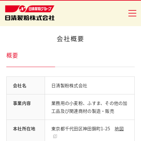
会社概要
商品情報
概要
創・食Ｃｌｕｂ
企業情報
会社名
日清製粉株式会社
安全・安心への取り組み
事業内容
業務用の小麦粉、ふすま、その他の加
ニュースリリース
工品及び関連商材の製造・販売
採用情報
本社所在地
東京都千代田区神田錦町1-25
地図
日清製粉グループ