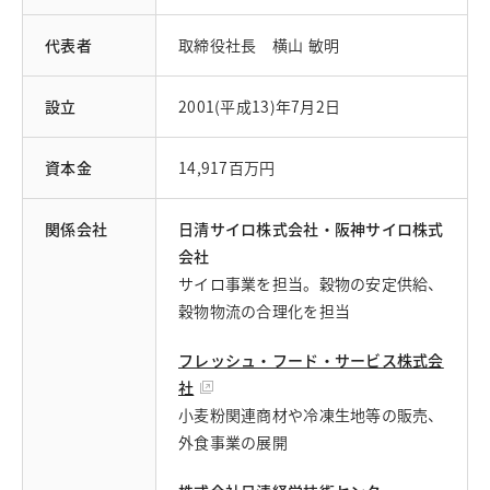
お問い合わせ
代表者
取締役社長 横山 敏明
English
Chinese
設立
2001(平成13)年7月2日
資本金
14,917百万円
関係会社
日清サイロ株式会社・阪神サイロ株式
会社
サイロ事業を担当。穀物の安定供給、
穀物物流の合理化を担当
フレッシュ・フード・サービス株式会
社
小麦粉関連商材や冷凍生地等の販売、
外食事業の展開