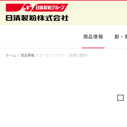
商品情報
創・
ホーム
商品情報
ローストフラワー（焙焼小麦粉）
ロ