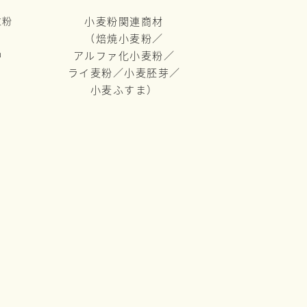
粒粉
小麦粉関連商材
（焙焼小麦粉／
品
アルファ化小麦粉／
ライ麦粉／
小麦胚芽／
小麦ふすま）