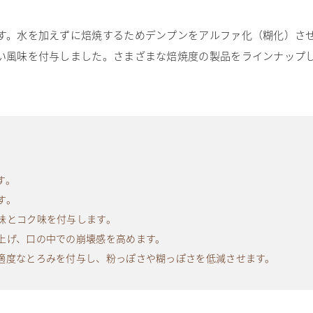
す。水を加えずに焙焼するためデンプンをアルファ化（糊化）さ
い風味を付与しました。さまざまな焙焼度の製品をラインナップ
す。
す。
味とコク味を付与します。
上げ、口の中での崩壊感を高めます。
適度なとろみを付与し、粉っぽさや糊っぽさを低減させます。