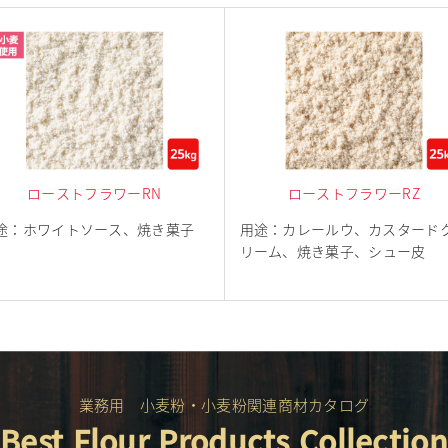
ローストフラワーRN
ローストフラワーRZ
途
：
ホワイトソース、焼き菓子
用途
：
カレールウ、カスタード
リーム、焼き菓子、シュー皮
業務用 小麦粉・小麦粉関連商材カタログ
Best Flour Products Collection