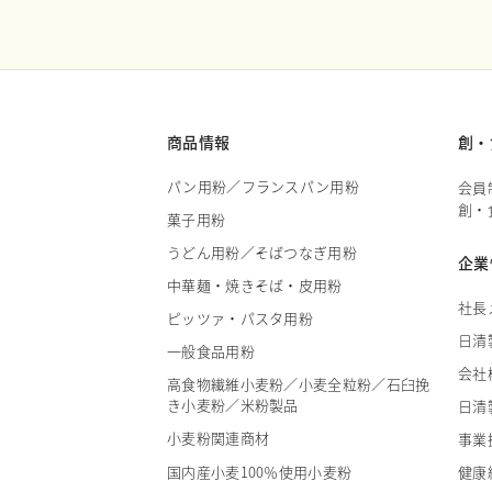
商品情報
創・
パン用粉／フランスパン用粉
会員
創・
菓子用粉
うどん用粉／そばつなぎ用粉
企業
中華麺・焼きそば・皮用粉
社長
ピッツァ・パスタ用粉
日清
一般食品用粉
会社
高食物繊維小麦粉／小麦全粒粉／石臼挽
き小麦粉／米粉製品
日清
小麦粉関連商材
事業
国内産小麦100％使用小麦粉
健康