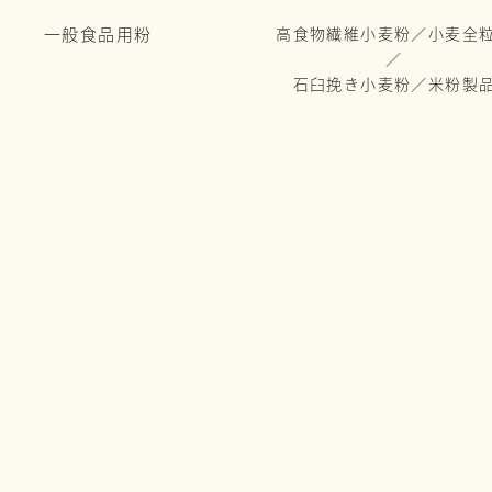
一般食品用粉
高食物繊維小麦粉／小麦全
／
石臼挽き小麦粉／米粉製