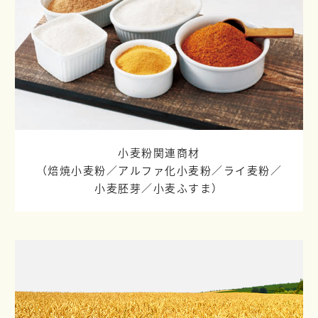
小麦粉関連商材
（焙焼小麦粉／
アルファ化小麦粉／
ライ麦粉／
小麦胚芽／
小麦ふすま）