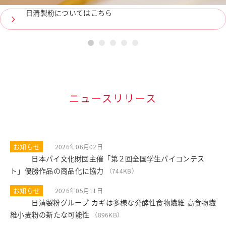
日清製粉についてはこちら
1
2
3
4
5
ニュースリリース
お知らせ
2026年06月02日
日本パイ文化財団主催「第２回全国学生パイコンテス
PDF
ト」優勝作品の商品化に協力
（744KB）
お知らせ
2026年05月11日
日清製粉グループ カギは多様な発酵性食物繊維 高食物繊
PDF
維小麦粉の新たな可能性
（896KB）