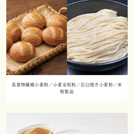
高食物繊維小麦粉／小麦全粒粉／
石臼挽き小麦粉／米
粉製品