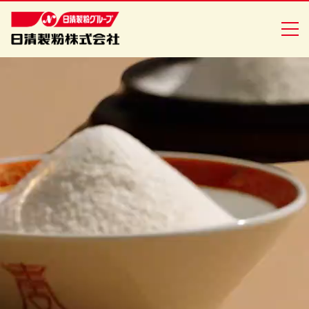
商品情報
創・食Ｃｌｕｂ
企業情報
安全・安心への取り組み
ニュースリリース
採用情報
日清製粉グループ