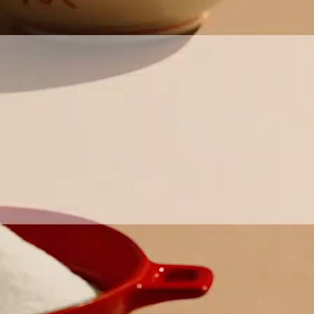
お問い合わせ
English
商品情報はこちら
「アミュリア」についてはこちら
安全・安心への取り組みはこちら
創・食Ｃｌｕｂについてはこちら
Chinese