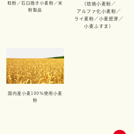
粒粉／
石臼挽き小麦粉／米
（焙焼小麦粉／
粉製品
アルファ化小麦粉／
ライ麦粉／
小麦胚芽／
小麦ふすま）
国内産小麦100％使用小麦
粉