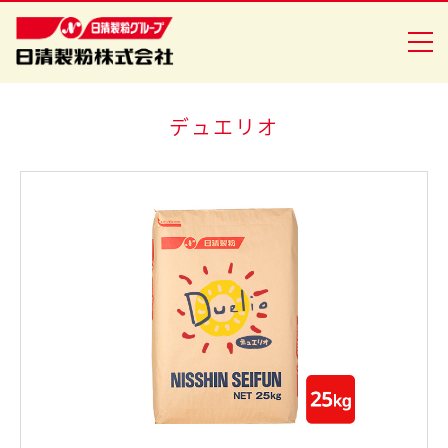
デュエリオ
商品情報
創・食Ｃｌｕｂ
企業情報
安全・安心への取り組み
ニュースリリース
採用情報
日清製粉グループ