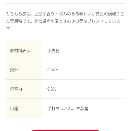
お問い合わせ
もちもち感と、上品な香り・深みのある味わいが特長の讃岐うど
English
ん専用粉です。北海道産小麦とさぬきの夢をブレンドしていま
Chinese
す。
原材料表示
小麦粉
灰分
0.34%
粗蛋白
9.3%
用途
手打ちうどん、生茹麺