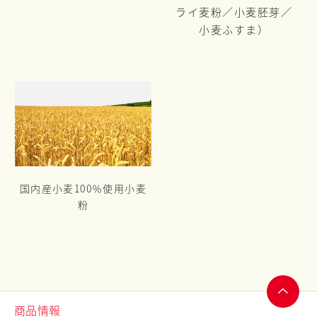
ライ麦粉／
小麦胚芽／
小麦ふすま）
国内産小麦100％使用小麦
粉
商品情報
ページ