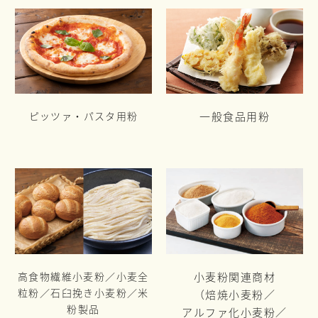
ピッツァ・パスタ用粉
一般食品用粉
高食物繊維小麦粉／小麦全
小麦粉関連商材
粒粉／
石臼挽き小麦粉／米
（焙焼小麦粉／
粉製品
アルファ化小麦粉／