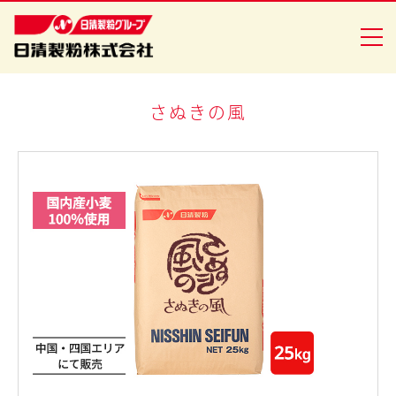
さぬきの風
商品情報
創・食Ｃｌｕｂ
企業情報
安全・安心への取り組み
ニュースリリース
採用情報
日清製粉グループ