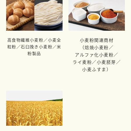
高食物繊維小麦粉／小麦全
小麦粉関連商材
粒粉／
石臼挽き小麦粉／米
（焙焼小麦粉／
粉製品
アルファ化小麦粉／
ライ麦粉／
小麦胚芽／
小麦ふすま）