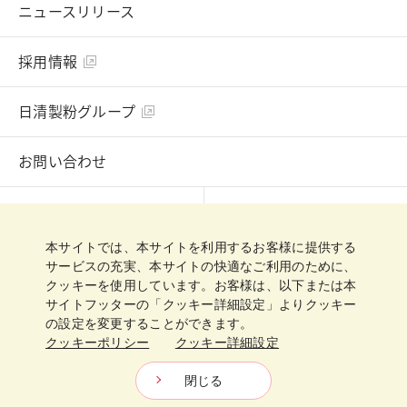
ニュースリリース
採用情報
日清製粉グループ
お問い合わせ
English
Chinese
本サイトでは、本サイトを利用するお客様に提供する
プライバシーポリシー
クッキーポリシー
サービスの充実、本サイトの快適なご利用のために、
クッキーを使用しています。お客様は、以下または本
クッキー詳細設定
ご利用規約
サイトマップ
サイトフッターの「クッキー詳細設定」よりクッキー
の設定を変更することができます。
クッキーポリシー
クッキー詳細設定
日清製粉グループ
Copyright © Nisshin Flour Milling INC.
All Rights Reserved.
閉じる