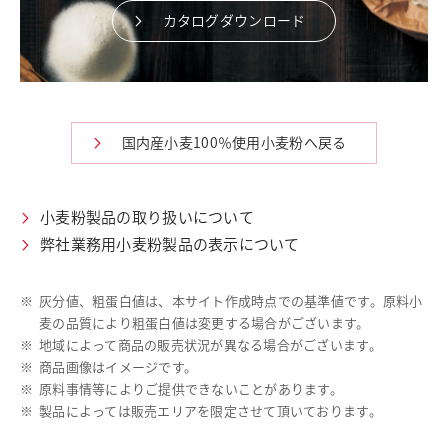
カタログダウンロード
国内産小麦100％使用小麦粉へ戻る
小麦粉製品の取り扱いについて
弊社業務用小麦粉製品の表示について
※
灰分値、粗蛋白値は、本サイト作成時点での基準値です。原料小
麦の品質により粗蛋白値は変更する場合がございます。
※
地域によって商品の販売状況が異なる場合がございます。
※
商品画像はイメージです。
※
原料事情等によりご提供できないことがあります。
※
製品によっては販売エリアを限定させて頂いております。