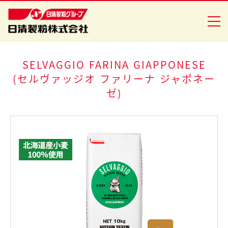
SELVAGGIO FARINA GIAPPONESE
(セルヴァッジオ ファリーナ ジャポネー
商品情報
ゼ)
創・食Ｃｌｕｂ
企業情報
安全・安心への取り組み
ニュースリリース
採用情報
日清製粉グループ