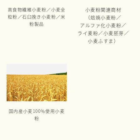
高食物繊維小麦粉／小麦全
小麦粉関連商材
粒粉／
石臼挽き小麦粉／米
（焙焼小麦粉／
粉製品
アルファ化小麦粉／
ライ麦粉／
小麦胚芽／
小麦ふすま）
国内産小麦100％使用小麦
粉