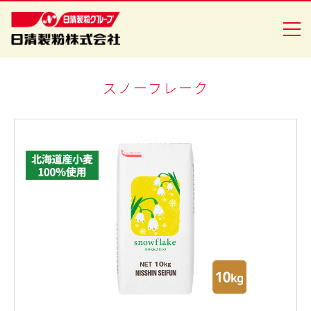
スノーフレーク
商品情報
創・食Ｃｌｕｂ
企業情報
安全・安心への取り組み
ニュースリリース
採用情報
日清製粉グループ