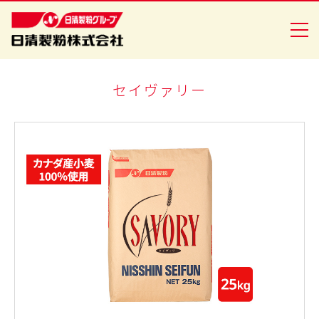
セイヴァリー
商品情報
創・食Ｃｌｕｂ
企業情報
安全・安心への取り組み
ニュースリリース
採用情報
日清製粉グループ