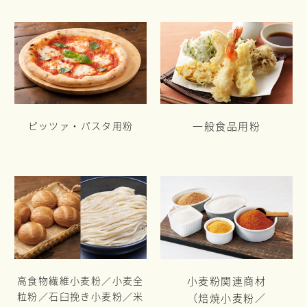
ピッツァ・パスタ用粉
一般食品用粉
高食物繊維小麦粉／小麦全
小麦粉関連商材
粒粉／
石臼挽き小麦粉／米
（焙焼小麦粉／