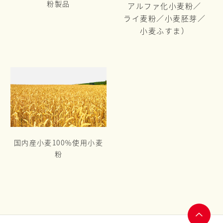
粉製品
アルファ化小麦粉／
ライ麦粉／
小麦胚芽／
小麦ふすま）
国内産小麦100％使用小麦
粉