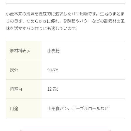
お問い合わせ
小麦本来の風味を徹底的に追求したパン用粉です。生地のまとま
English
りの良さ、なめらかさに優れ、発酵種やバターなどの副素材の風
Chinese
味を活かすパン作りにも適しています。
原材料表示
小麦粉
灰分
0.43%
粗蛋白
12.7%
用途
山形食パン、テーブルロールなど