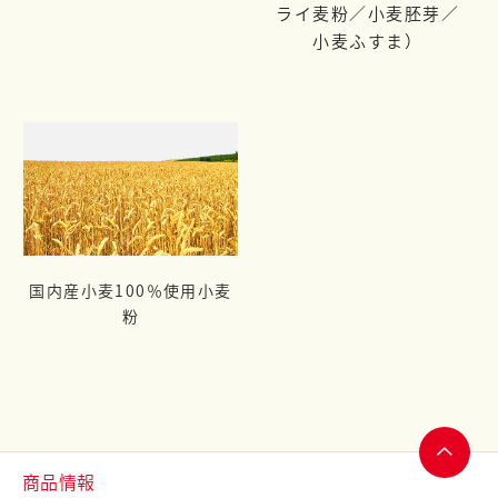
ライ麦粉／
小麦胚芽／
小麦ふすま）
国内産小麦100％使用小麦
粉
商品情報
ページ