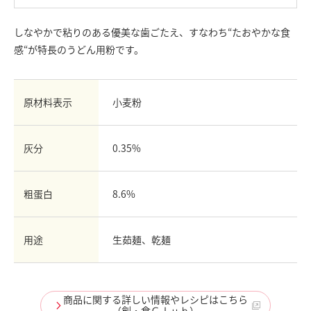
お問い合わせ
しなやかで粘りのある優美な歯ごたえ、すなわち“たおやかな食
English
感“が特長のうどん用粉です。
Chinese
原材料表示
小麦粉
灰分
0.35%
粗蛋白
8.6%
用途
生茹麺、乾麺
商品に関する詳しい情報やレシピはこちら
（創・食Ｃｌｕｂ）