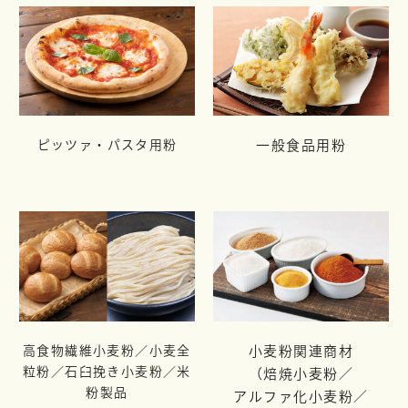
ピッツァ・パスタ用粉
一般食品用粉
高食物繊維小麦粉／小麦全
小麦粉関連商材
粒粉／
石臼挽き小麦粉／米
（焙焼小麦粉／
粉製品
アルファ化小麦粉／