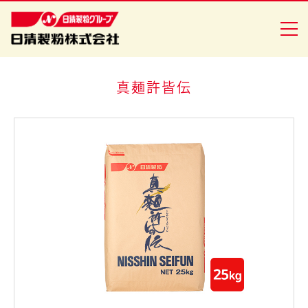
真麺許皆伝
商品情報
創・食Ｃｌｕｂ
企業情報
安全・安心への取り組み
ニュースリリース
採用情報
日清製粉グループ