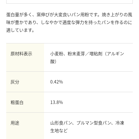
お問い合わせ
蛋白量が多く、窯伸びが大変良いパン用粉です。焼き上がりの風
English
味が豊かであり、しなやかで適度な弾力を持ったパンを作るのに
Chinese
適しています。
原材料表示
小麦粉、粉末麦芽／増粘剤（アルギン
酸）
灰分
0.42%
粗蛋白
13.8%
用途
山形食パン、プルマン型食パン、冷凍
生地など