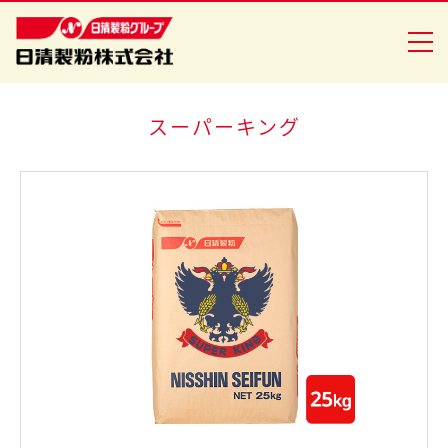
スーパーキング
商品情報
創・食Ｃｌｕｂ
企業情報
安全・安心への取り組み
ニュースリリース
採用情報
日清製粉グループ