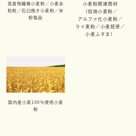
高食物繊維小麦粉／小麦全
小麦粉関連商材
粒粉／
石臼挽き小麦粉／米
（焙焼小麦粉／
粉製品
アルファ化小麦粉／
ライ麦粉／
小麦胚芽／
小麦ふすま）
国内産小麦100％使用小麦
粉