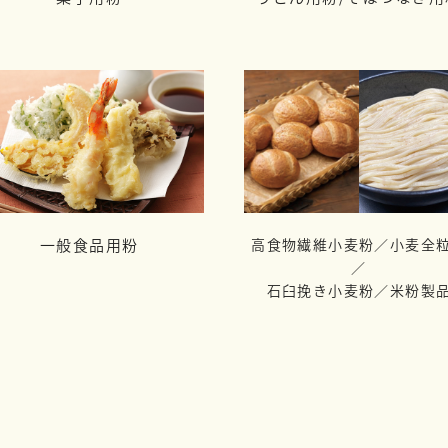
一般食品用粉
高食物繊維小麦粉／小麦全
／
石臼挽き小麦粉／米粉製