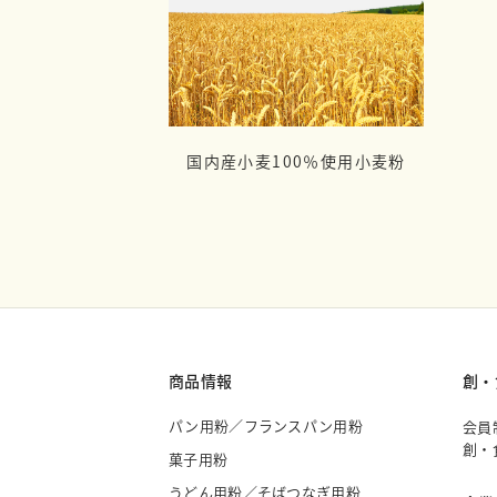
国内産小麦100％使用小麦粉
商品情報
創・
パン用粉／フランスパン用粉
会員
創・
菓子用粉
うどん用粉／そばつなぎ用粉