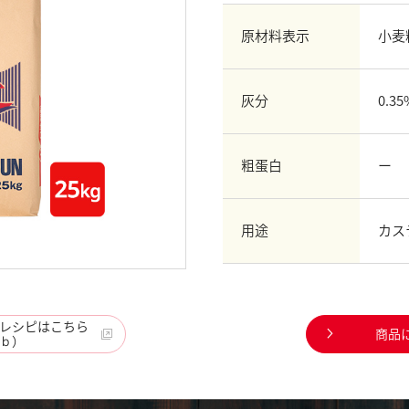
原材料表示
小麦
灰分
0.35
粗蛋白
ー
用途
カス
レシピはこちら
商品
ｂ）