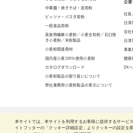
企業
中華麺・焼きそば・皮用粉
社長
ピッツァ・パスタ用粉
日清
一般食品用粉
会社
高食物繊維小麦粉／小麦全粒粉／石臼挽
き小麦粉／米粉製品
日清
小麦粉関連商材
事業
国内産小麦100％使用小麦粉
健康
カタログダウンロード
DX
小麦粉製品の取り扱いについて
弊社業務用小麦粉製品の表示について
本サイトでは、本サイトを利用するお客様に提供するサービ
日清製粉グループ
イトフッターの「クッキー詳細設定」よりクッキーの設定を