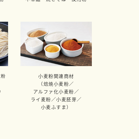
粒粉
小麦粉関連商材
（焙焼小麦粉／
品
アルファ化小麦粉／
ライ麦粉／
小麦胚芽／
小麦ふすま）