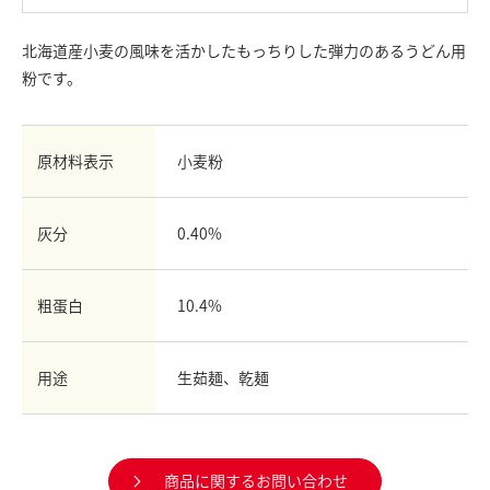
お問い合わせ
北海道産小麦の風味を活かしたもっちりした弾力のあるうどん用
English
粉です。
Chinese
原材料表示
小麦粉
灰分
0.40%
粗蛋白
10.4%
用途
生茹麺、乾麺
商品に関するお問い合わせ