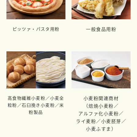
ピッツァ・パスタ用粉
一般食品用粉
高食物繊維小麦粉／小麦全
小麦粉関連商材
粒粉／
石臼挽き小麦粉／米
（焙焼小麦粉／
粉製品
アルファ化小麦粉／
ライ麦粉／
小麦胚芽／
小麦ふすま）