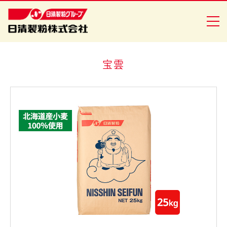
宝雲
商品情報
創・食Ｃｌｕｂ
企業情報
安全・安心への取り組み
ニュースリリース
採用情報
日清製粉グループ