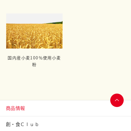
国内産小麦100％使用小麦
粉
商品情報
ページ
トップ
創・食Ｃｌｕｂ
へ