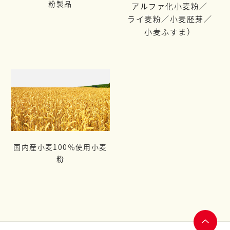
粉製品
アルファ化小麦粉／
ライ麦粉／
小麦胚芽／
小麦ふすま）
国内産小麦100％使用小麦
粉