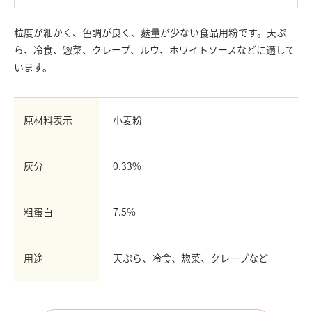
お問い合わせ
粒度が細かく、色調が良く、麩量が少ない食品用粉です。天ぷ
English
ら、冷食、惣菜、クレープ、ルウ、ホワイトソースなどに適して
Chinese
います。
原材料表示
小麦粉
灰分
0.33%
粗蛋白
7.5%
用途
天ぷら、冷食、惣菜、クレープなど