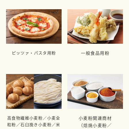
ピッツァ・パスタ用粉
一般食品用粉
高食物繊維小麦粉／小麦全
小麦粉関連商材
粒粉／
石臼挽き小麦粉／米
（焙焼小麦粉／