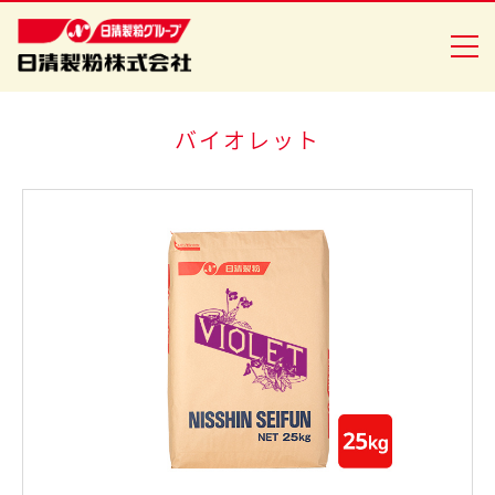
バイオレット
商品情報
創・食Ｃｌｕｂ
企業情報
安全・安心への取り組み
ニュースリリース
採用情報
日清製粉グループ