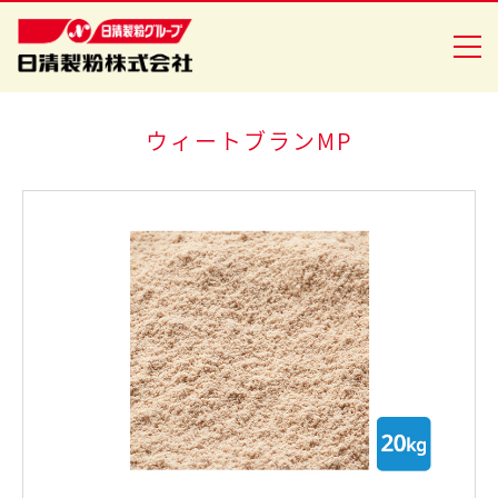
ウィートブランMP
商品情報
創・食Ｃｌｕｂ
企業情報
安全・安心への取り組み
ニュースリリース
採用情報
日清製粉グループ