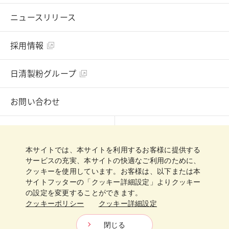
ニュースリリース
採用情報
日清製粉グループ
お問い合わせ
English
Chinese
本サイトでは、本サイトを利用するお客様に提供する
プライバシーポリシー
クッキーポリシー
サービスの充実、本サイトの快適なご利用のために、
クッキーを使用しています。お客様は、以下または本
クッキー詳細設定
ご利用規約
サイトマップ
サイトフッターの「クッキー詳細設定」よりクッキー
の設定を変更することができます。
クッキーポリシー
クッキー詳細設定
日清製粉グループ
Copyright © Nisshin Flour Milling INC.
All Rights Reserved.
閉じる