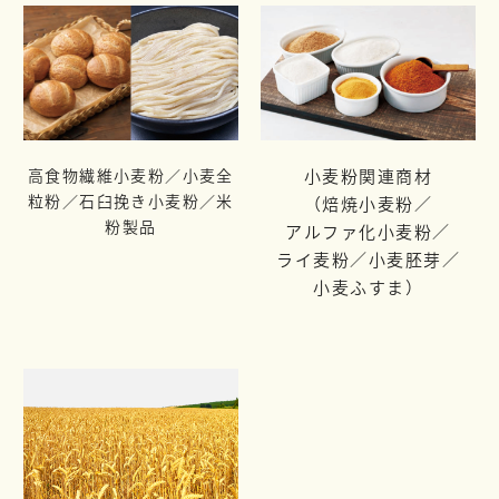
高食物繊維小麦粉／小麦全
小麦粉関連商材
粒粉／
石臼挽き小麦粉／米
（焙焼小麦粉／
粉製品
アルファ化小麦粉／
ライ麦粉／
小麦胚芽／
小麦ふすま）