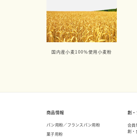
国内産小麦100％使用小麦粉
商品情報
創・
パン用粉／フランスパン用粉
会員
創・
菓子用粉