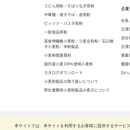
うどん用粉／そばつなぎ用粉
企業
中華麺・焼きそば・皮用粉
社長
ピッツァ・パスタ用粉
日清
一般食品用粉
会社
高食物繊維小麦粉／小麦全粒粉／石臼挽
き小麦粉／米粉製品
日清
小麦粉関連商材
事業
国内産小麦100％使用小麦粉
健康
カタログダウンロード
DX
小麦粉製品の取り扱いについて
弊社業務用小麦粉製品の表示について
本サイトでは、本サイトを利用するお客様に提供するサービ