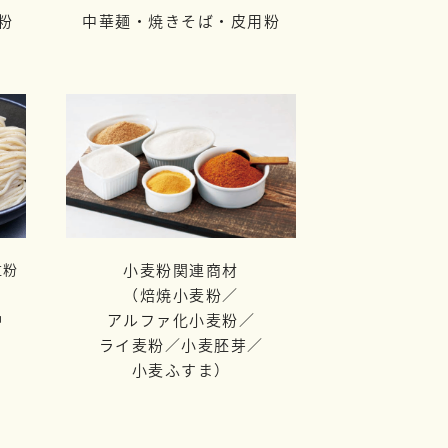
粉
中華麺・焼きそば・皮用粉
粒粉
小麦粉関連商材
（焙焼小麦粉／
品
アルファ化小麦粉／
ライ麦粉／
小麦胚芽／
小麦ふすま）