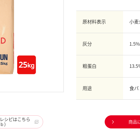
原材料表示
小麦
灰分
1.5%
粗蛋白
13.5
用途
食パ
レシピはこちら
商品
ｂ）