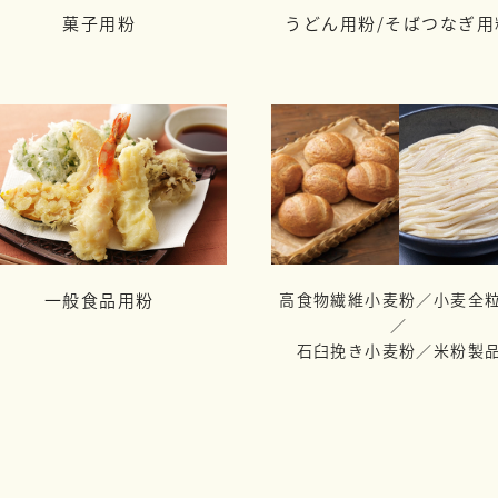
菓子用粉
うどん用粉/
そばつなぎ用
一般食品用粉
高食物繊維小麦粉／小麦全
／
石臼挽き小麦粉／米粉製