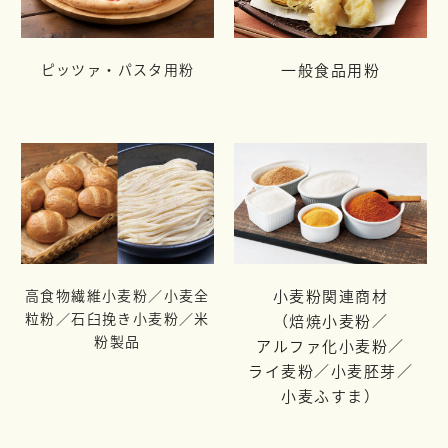
ピッツァ・パスタ用粉
一般食品用粉
高食物繊維小麦粉／小麦全
小麦粉関連商材
粒粉／
石臼挽き小麦粉／米
（焙焼小麦粉／
粉製品
アルファ化小麦粉／
ライ麦粉／
小麦胚芽／
小麦ふすま）