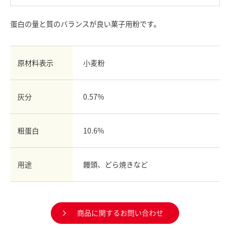
お問い合わせ
蛋白の量と質のバランスが良い菓子用粉です。
English
Chinese
原材料表示
小麦粉
灰分
0.57%
粗蛋白
10.6%
用途
饅頭、どら焼きなど
商品に関するお問い合わせ