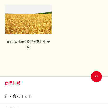
国内産小麦100％使用小麦
粉
商品情報
ページ
トップ
創・食Ｃｌｕｂ
へ