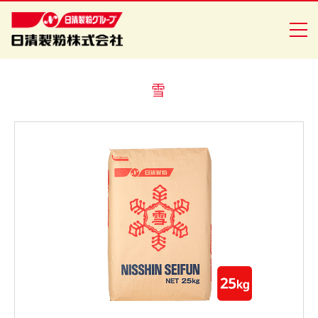
雪
商品情報
創・食Ｃｌｕｂ
企業情報
安全・安心への取り組み
ニュースリリース
採用情報
日清製粉グループ