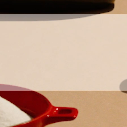
お問い合わせ
English
商品情報はこちら
「アミュリア」についてはこちら
安全・安心への取り組みはこちら
創・食Ｃｌｕｂについてはこちら
Chinese