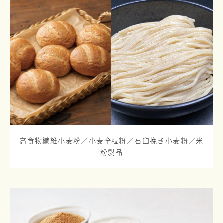
高食物繊維小麦粉／小麦全粒粉／
石臼挽き小麦粉／米
粉製品