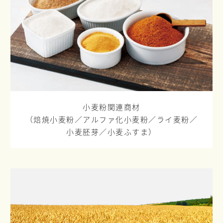
小麦粉関連商材
（焙焼小麦粉／
アルファ化小麦粉／
ライ麦粉／
小麦胚芽／
小麦ふすま）