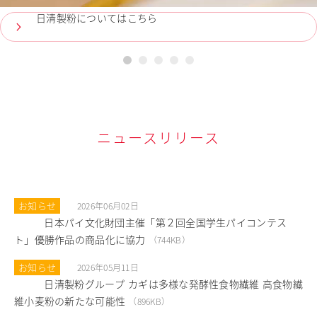
日清製粉についてはこちら
1
2
3
4
5
ニュースリリース
お知らせ
2026年06月02日
日本パイ文化財団主催「第２回全国学生パイコンテス
PDF
ト」優勝作品の商品化に協力
（744KB）
お知らせ
2026年05月11日
日清製粉グループ カギは多様な発酵性食物繊維 高食物繊
PDF
維小麦粉の新たな可能性
（896KB）