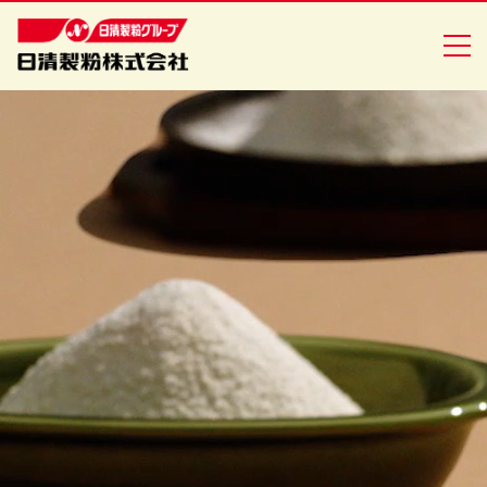
商品情報
創・食Ｃｌｕｂ
企業情報
安全・安心への取り組み
ニュースリリース
採用情報
日清製粉グループ