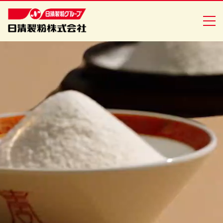
商品情報
創・食Ｃｌｕｂ
企業情報
安全・安心への取り組み
ニュースリリース
採用情報
日清製粉グループ