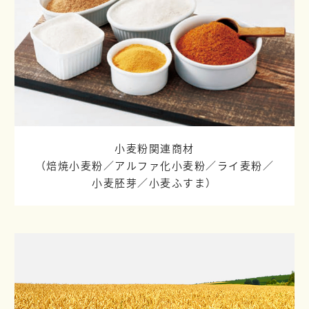
小麦粉関連商材
（焙焼小麦粉／
アルファ化小麦粉／
ライ麦粉／
小麦胚芽／
小麦ふすま）