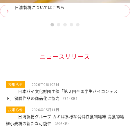
日清製粉についてはこちら
1
2
3
4
5
ニュースリリース
お知らせ
2026年06月02日
日本パイ文化財団主催「第２回全国学生パイコンテス
PDF
ト」優勝作品の商品化に協力
（744KB）
お知らせ
2026年05月11日
日清製粉グループ カギは多様な発酵性食物繊維 高食物繊
PDF
維小麦粉の新たな可能性
（896KB）