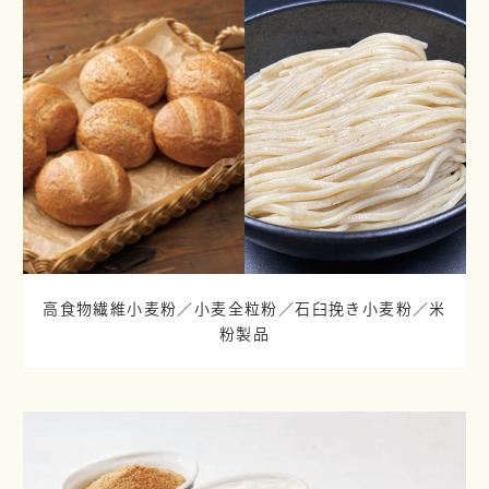
高食物繊維小麦粉／小麦全粒粉／
石臼挽き小麦粉／米
粉製品