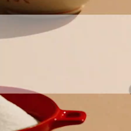
お問い合わせ
English
商品情報はこちら
「アミュリア」についてはこちら
安全・安心への取り組みはこちら
創・食Ｃｌｕｂについてはこちら
Chinese