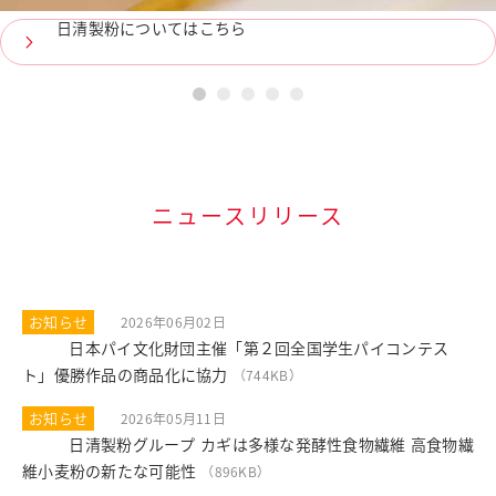
日清製粉についてはこちら
1
2
3
4
5
ニュースリリース
お知らせ
2026年06月02日
日本パイ文化財団主催「第２回全国学生パイコンテス
PDF
ト」優勝作品の商品化に協力
（744KB）
お知らせ
2026年05月11日
日清製粉グループ カギは多様な発酵性食物繊維 高食物繊
PDF
維小麦粉の新たな可能性
（896KB）