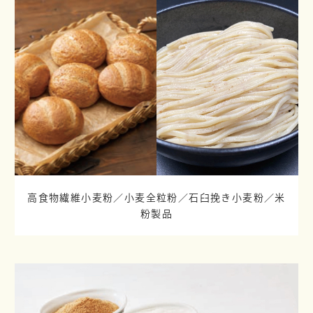
高食物繊維小麦粉／小麦全粒粉／
石臼挽き小麦粉／米
粉製品