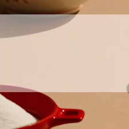
お問い合わせ
English
商品情報はこちら
「アミュリア」についてはこちら
安全・安心への取り組みはこちら
創・食Ｃｌｕｂについてはこちら
Chinese