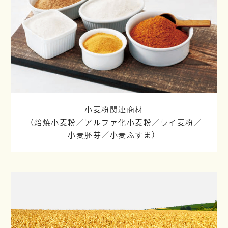
小麦粉関連商材
（焙焼小麦粉／
アルファ化小麦粉／
ライ麦粉／
小麦胚芽／
小麦ふすま）