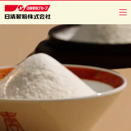
商品情報
創・食Ｃｌｕｂ
企業情報
安全・安心への取り組み
ニュースリリース
採用情報
日清製粉グループ