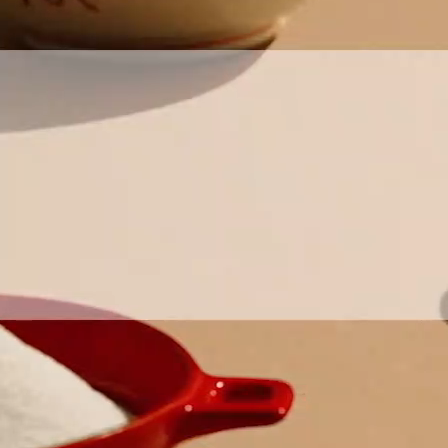
お問い合わせ
English
商品情報はこちら
「アミュリア」についてはこちら
安全・安心への取り組みはこちら
創・食Ｃｌｕｂについてはこちら
Chinese