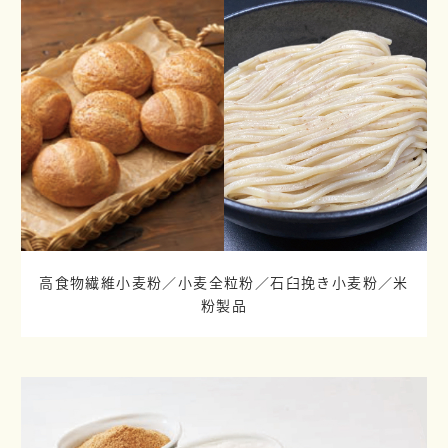
高食物繊維小麦粉／小麦全粒粉／
石臼挽き小麦粉／米
粉製品