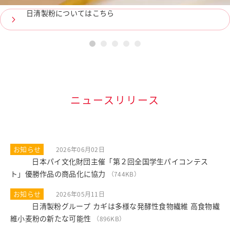
日清製粉についてはこちら
1
2
3
4
5
ニュースリリース
お知らせ
2026年06月02日
日本パイ文化財団主催「第２回全国学生パイコンテス
PDF
ト」優勝作品の商品化に協力
（744KB）
お知らせ
2026年05月11日
日清製粉グループ カギは多様な発酵性食物繊維 高食物繊
PDF
維小麦粉の新たな可能性
（896KB）