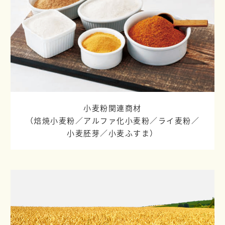
小麦粉関連商材
（焙焼小麦粉／
アルファ化小麦粉／
ライ麦粉／
小麦胚芽／
小麦ふすま）