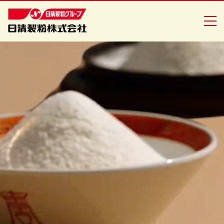
商品情報
創・食Ｃｌｕｂ
企業情報
安全・安心への取り組み
ニュースリリース
採用情報
日清製粉グループ