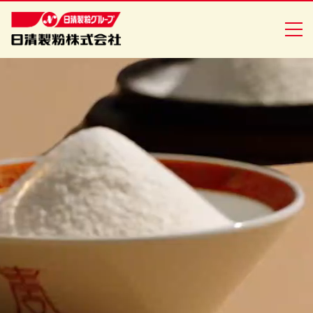
商品情報
創・食Ｃｌｕｂ
企業情報
安全・安心への取り組み
ニュースリリース
採用情報
日清製粉グループ