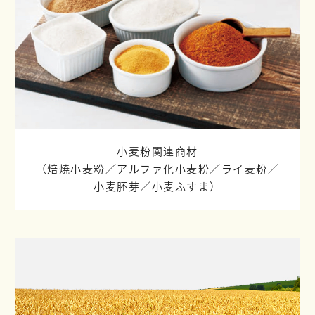
小麦粉関連商材
（焙焼小麦粉／
アルファ化小麦粉／
ライ麦粉／
小麦胚芽／
小麦ふすま）