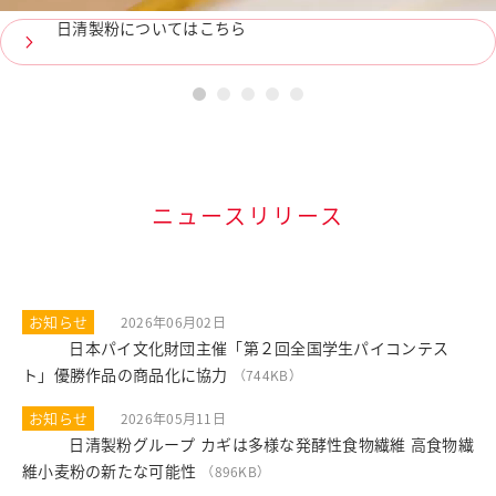
日清製粉についてはこちら
1
2
3
4
5
ニュースリリース
お知らせ
2026年06月02日
日本パイ文化財団主催「第２回全国学生パイコンテス
PDF
ト」優勝作品の商品化に協力
（744KB）
お知らせ
2026年05月11日
日清製粉グループ カギは多様な発酵性食物繊維 高食物繊
PDF
維小麦粉の新たな可能性
（896KB）