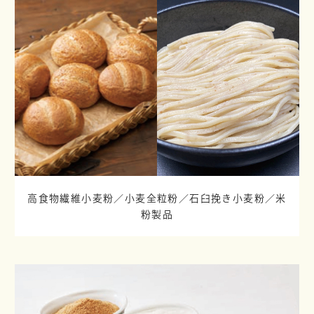
高食物繊維小麦粉／小麦全粒粉／
石臼挽き小麦粉／米
粉製品