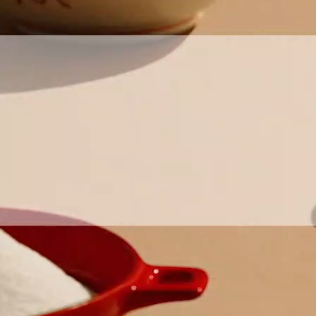
お問い合わせ
English
商品情報はこちら
「アミュリア」についてはこちら
安全・安心への取り組みはこちら
創・食Ｃｌｕｂについてはこちら
Chinese