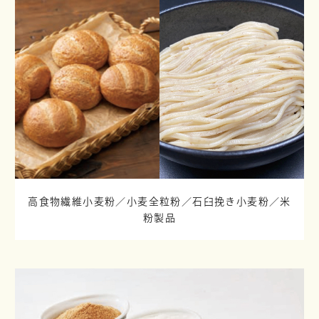
高食物繊維小麦粉／小麦全粒粉／
石臼挽き小麦粉／米
粉製品