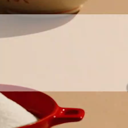
お問い合わせ
English
商品情報はこちら
「アミュリア」についてはこちら
安全・安心への取り組みはこちら
創・食Ｃｌｕｂについてはこちら
Chinese