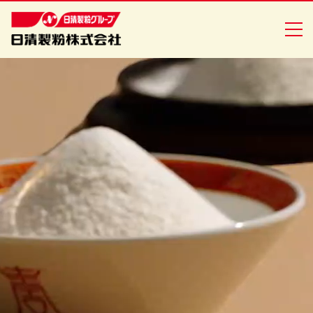
商品情報
創・食Ｃｌｕｂ
企業情報
安全・安心への取り組み
ニュースリリース
採用情報
日清製粉グループ