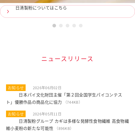
日清製粉についてはこちら
1
2
3
4
5
ニュースリリース
お知らせ
2026年06月02日
日本パイ文化財団主催「第２回全国学生パイコンテス
PDF
ト」優勝作品の商品化に協力
（744KB）
お知らせ
2026年05月11日
日清製粉グループ カギは多様な発酵性食物繊維 高食物繊
PDF
維小麦粉の新たな可能性
（896KB）