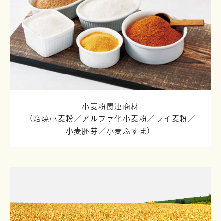
小麦粉関連商材
（焙焼小麦粉／
アルファ化小麦粉／
ライ麦粉／
小麦胚芽／
小麦ふすま）