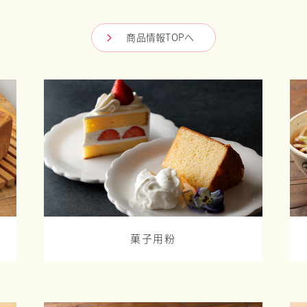
商品情報TOPへ
菓子用粉