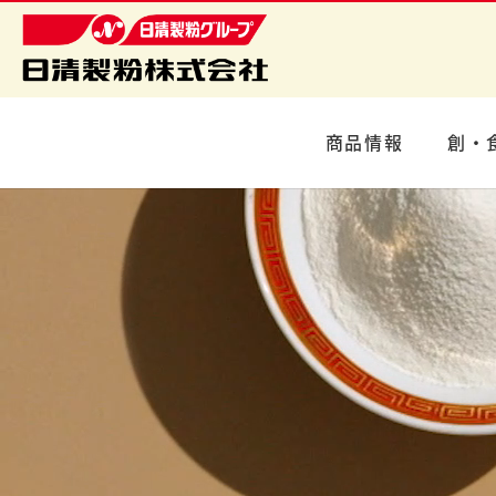
商品情報
創・