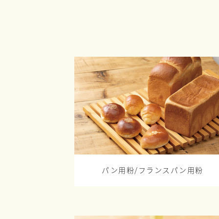
パン用粉/
フランスパン用粉